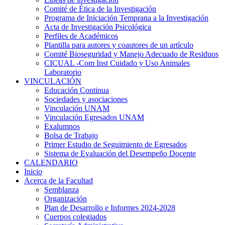
Comité de Ética de la Investigación
Programa de Iniciación Temprana a la Investigación
Acta de Investigación Psicológica
Perfiles de Académicos
Plantilla para autores y coautores de un artículo
Comité Bioseguridad y Manejo Adecuado de Residuos
CICUAL -Com Inst Cuidado y Uso Animales
Laboratorio
VINCULACIÓN
Educación Continua
Sociedades y asociaciones
Vinculación UNAM
Vinculación Egresados UNAM
Exalumnos
Bolsa de Trabajo
Primer Estudio de Seguimiento de Egresados
Sistema de Evaluación del Desempeño Docente
CALENDARIO
Inicio
Acerca de la Facultad
Semblanza
Organización
Plan de Desarrollo e Informes 2024-2028
Cuerpos colegiados