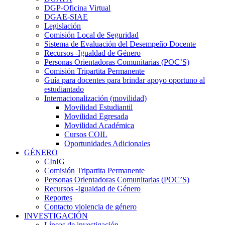
DGP-Oficina Virtual
DGAE-SIAE
Legislación
Comisión Local de Seguridad
Sistema de Evaluación del Desempeño Docente
Recursos -Igualdad de Género
Personas Orientadoras Comunitarias (POC’S)
Comisión Tripartita Permanente
Guía para docentes para brindar apoyo oportuno al
estudiantado
Internacionalización (movilidad)
Movilidad Estudiantil
Movilidad Egresada
Movilidad Académica
Cursos COIL
Oportunidades Adicionales
GÉNERO
CInIG
Comisión Tripartita Permanente
Personas Orientadoras Comunitarias (POC’S)
Recursos -Igualdad de Género
Reportes
Contacto violencia de género
INVESTIGACIÓN
Líneas de investigación