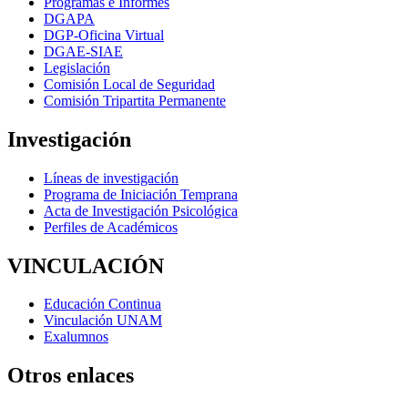
Programas e Informes
DGAPA
DGP-Oficina Virtual
DGAE-SIAE
Legislación
Comisión Local de Seguridad
Comisión Tripartita Permanente
Investigación
Líneas de investigación
Programa de Iniciación Temprana
Acta de Investigación Psicológica
Perfiles de Académicos
VINCULACIÓN
Educación Continua
Vinculación UNAM
Exalumnos
Otros enlaces