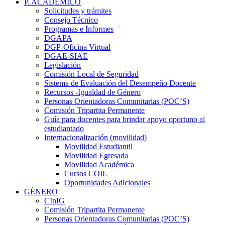
P. ACADÉMICO
Solicitudes y trámites
Consejo Técnico
Programas e Informes
DGAPA
DGP-Oficina Virtual
DGAE-SIAE
Legislación
Comisión Local de Seguridad
Sistema de Evaluación del Desempeño Docente
Recursos -Igualdad de Género
Personas Orientadoras Comunitarias (POC’S)
Comisión Tripartita Permanente
Guía para docentes para brindar apoyo oportuno al
estudiantado
Internacionalización (movilidad)
Movilidad Estudiantil
Movilidad Egresada
Movilidad Académica
Cursos COIL
Oportunidades Adicionales
GÉNERO
CInIG
Comisión Tripartita Permanente
Personas Orientadoras Comunitarias (POC’S)