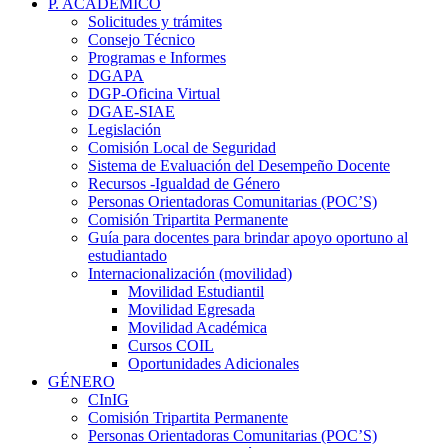
P. ACADÉMICO
Solicitudes y trámites
Consejo Técnico
Programas e Informes
DGAPA
DGP-Oficina Virtual
DGAE-SIAE
Legislación
Comisión Local de Seguridad
Sistema de Evaluación del Desempeño Docente
Recursos -Igualdad de Género
Personas Orientadoras Comunitarias (POC’S)
Comisión Tripartita Permanente
Guía para docentes para brindar apoyo oportuno al
estudiantado
Internacionalización (movilidad)
Movilidad Estudiantil
Movilidad Egresada
Movilidad Académica
Cursos COIL
Oportunidades Adicionales
GÉNERO
CInIG
Comisión Tripartita Permanente
Personas Orientadoras Comunitarias (POC’S)