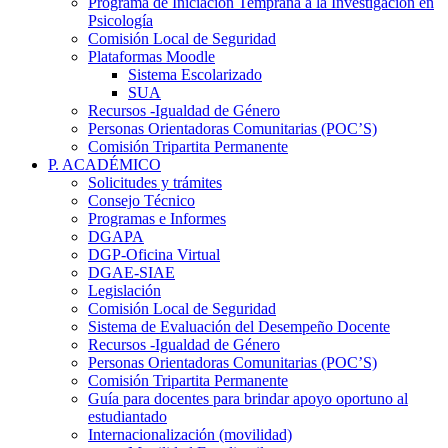
Programa de Iniciación Temprana a la Investigación en
Psicología
Comisión Local de Seguridad
Plataformas Moodle
Sistema Escolarizado
SUA
Recursos -Igualdad de Género
Personas Orientadoras Comunitarias (POC’S)
Comisión Tripartita Permanente
P. ACADÉMICO
Solicitudes y trámites
Consejo Técnico
Programas e Informes
DGAPA
DGP-Oficina Virtual
DGAE-SIAE
Legislación
Comisión Local de Seguridad
Sistema de Evaluación del Desempeño Docente
Recursos -Igualdad de Género
Personas Orientadoras Comunitarias (POC’S)
Comisión Tripartita Permanente
Guía para docentes para brindar apoyo oportuno al
estudiantado
Internacionalización (movilidad)