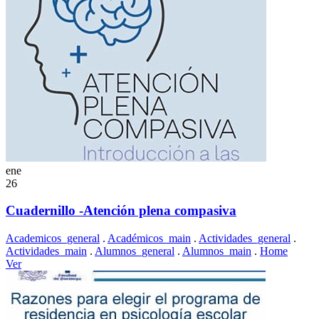
ene
26
Cuadernillo -Atención plena compasiva
Academicos_general
.
Académicos_main
.
Actividades_general
.
Actividades_main
.
Alumnos_general
.
Alumnos_main
.
Home
Ver