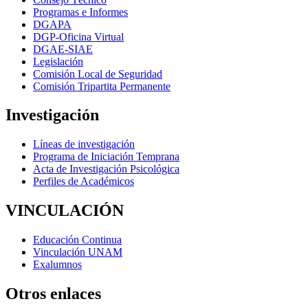
Programas e Informes
DGAPA
DGP-Oficina Virtual
DGAE-SIAE
Legislación
Comisión Local de Seguridad
Comisión Tripartita Permanente
Investigación
Líneas de investigación
Programa de Iniciación Temprana
Acta de Investigación Psicológica
Perfiles de Académicos
VINCULACIÓN
Educación Continua
Vinculación UNAM
Exalumnos
Otros enlaces