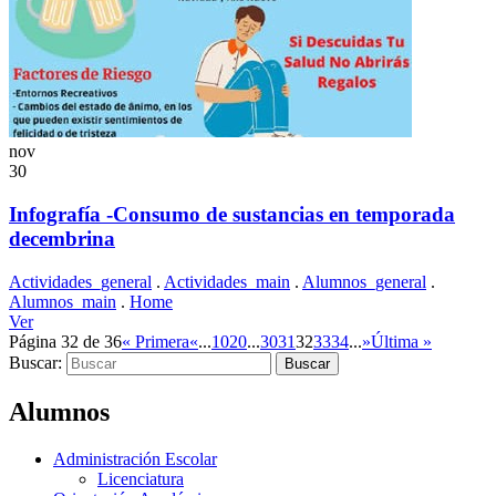
nov
30
Infografía -Consumo de sustancias en temporada
decembrina
Actividades_general
.
Actividades_main
.
Alumnos_general
.
Alumnos_main
.
Home
Ver
Página 32 de 36
« Primera
«
...
10
20
...
30
31
32
33
34
...
»
Última »
Buscar:
Alumnos
Administración Escolar
Licenciatura