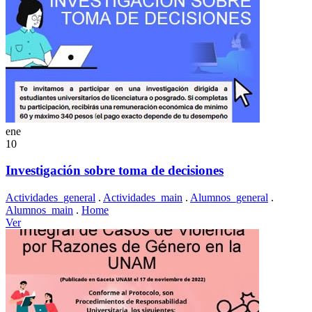
ene
10
Investigación sobre toma de decisiones
Actividades_general
.
Actividades_main
.
Alumnos_general
.
Alumnos_main
.
Home
Ver