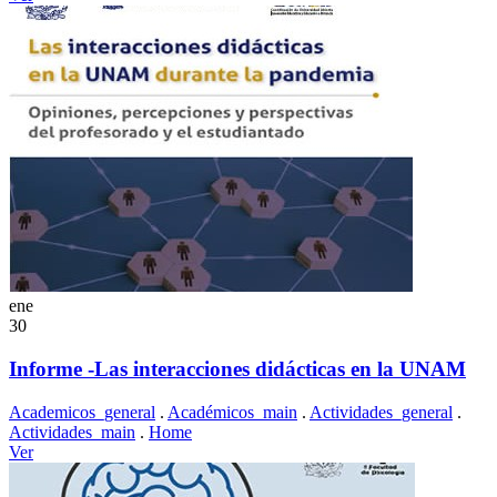
ene
30
Informe -Las interacciones didácticas en la UNAM
Academicos_general
.
Académicos_main
.
Actividades_general
.
Actividades_main
.
Home
Ver