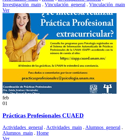
Investigación_main
.
Vinculación_general
.
Vinculación_main
Ver
feb
01
Prácticas Profesionales CUAED
Actividades_general
.
Actividades_main
.
Alumnos_general
.
Alumnos_main
.
Home
Ver