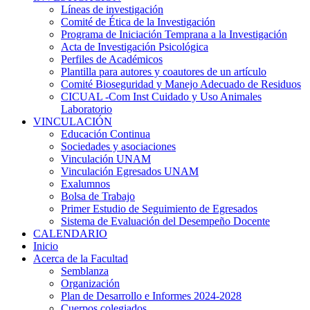
Líneas de investigación
Comité de Ética de la Investigación
Programa de Iniciación Temprana a la Investigación
Acta de Investigación Psicológica
Perfiles de Académicos
Plantilla para autores y coautores de un artículo
Comité Bioseguridad y Manejo Adecuado de Residuos
CICUAL -Com Inst Cuidado y Uso Animales
Laboratorio
VINCULACIÓN
Educación Continua
Sociedades y asociaciones
Vinculación UNAM
Vinculación Egresados UNAM
Exalumnos
Bolsa de Trabajo
Primer Estudio de Seguimiento de Egresados
Sistema de Evaluación del Desempeño Docente
CALENDARIO
Inicio
Acerca de la Facultad
Semblanza
Organización
Plan de Desarrollo e Informes 2024-2028
Cuerpos colegiados