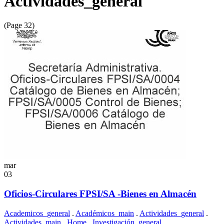
Actividades_general
(Page 32)
mar
03
Oficios-Circulares FPSI/SA -Bienes en Almacén
Academicos_general
.
Académicos_main
.
Actividades_general
.
Actividades_main
.
Home
.
Investigación_general
.