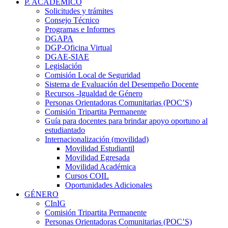
P. ACADÉMICO
Solicitudes y trámites
Consejo Técnico
Programas e Informes
DGAPA
DGP-Oficina Virtual
DGAE-SIAE
Legislación
Comisión Local de Seguridad
Sistema de Evaluación del Desempeño Docente
Recursos -Igualdad de Género
Personas Orientadoras Comunitarias (POC’S)
Comisión Tripartita Permanente
Guía para docentes para brindar apoyo oportuno al
estudiantado
Internacionalización (movilidad)
Movilidad Estudiantil
Movilidad Egresada
Movilidad Académica
Cursos COIL
Oportunidades Adicionales
GÉNERO
CInIG
Comisión Tripartita Permanente
Personas Orientadoras Comunitarias (POC’S)