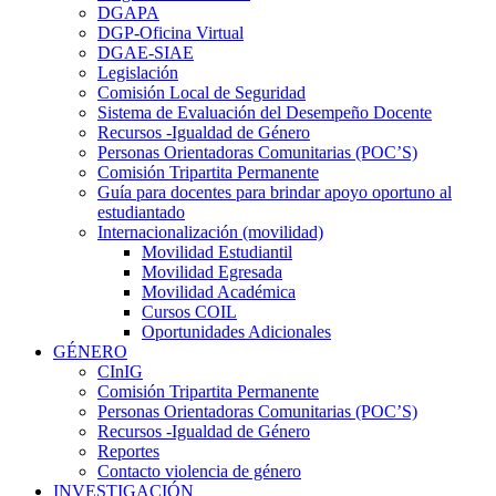
DGAPA
DGP-Oficina Virtual
DGAE-SIAE
Legislación
Comisión Local de Seguridad
Sistema de Evaluación del Desempeño Docente
Recursos -Igualdad de Género
Personas Orientadoras Comunitarias (POC’S)
Comisión Tripartita Permanente
Guía para docentes para brindar apoyo oportuno al
estudiantado
Internacionalización (movilidad)
Movilidad Estudiantil
Movilidad Egresada
Movilidad Académica
Cursos COIL
Oportunidades Adicionales
GÉNERO
CInIG
Comisión Tripartita Permanente
Personas Orientadoras Comunitarias (POC’S)
Recursos -Igualdad de Género
Reportes
Contacto violencia de género
INVESTIGACIÓN