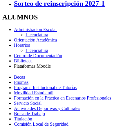
Sorteo de reinscripción 2027-1
ALUMNOS
Administracion Escolar
Licenciatura
Orientación Académica
Horarios
Licenciatura
Centro de Documentación
Biblioteca
Plataformas Moodle
Becas
Idiomas
Programa Institucional de Tutorías
Movilidad Estudiantil
Formación en la Práctica en Escenarios Profesionales
Servicio Social
Actividades Deportivas y Culturales
Bolsa de Trabajo
Titulación
Comisión Local de Seguridad