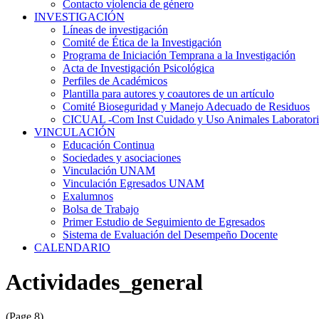
Contacto violencia de género
INVESTIGACIÓN
Líneas de investigación
Comité de Ética de la Investigación
Programa de Iniciación Temprana a la Investigación
Acta de Investigación Psicológica
Perfiles de Académicos
Plantilla para autores y coautores de un artículo
Comité Bioseguridad y Manejo Adecuado de Residuos
CICUAL -Com Inst Cuidado y Uso Animales Laborator
VINCULACIÓN
Educación Continua
Sociedades y asociaciones
Vinculación UNAM
Vinculación Egresados UNAM
Exalumnos
Bolsa de Trabajo
Primer Estudio de Seguimiento de Egresados
Sistema de Evaluación del Desempeño Docente
CALENDARIO
Actividades_general
(Page 8)