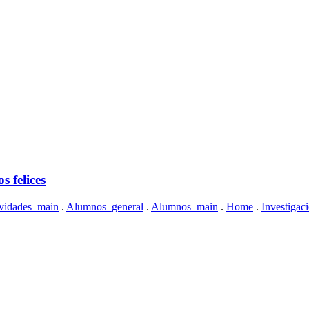
 felices
vidades_main
.
Alumnos_general
.
Alumnos_main
.
Home
.
Investigac