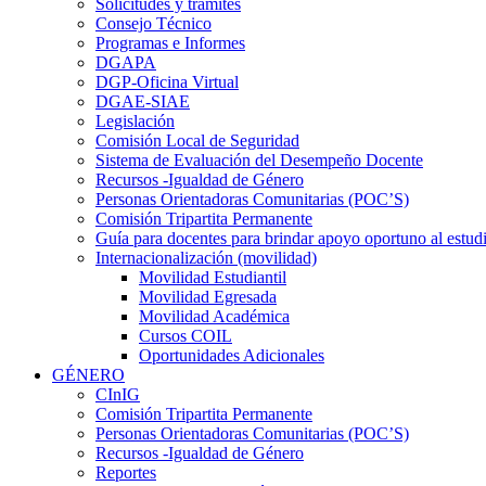
Solicitudes y trámites
Consejo Técnico
Programas e Informes
DGAPA
DGP-Oficina Virtual
DGAE-SIAE
Legislación
Comisión Local de Seguridad
Sistema de Evaluación del Desempeño Docente
Recursos -Igualdad de Género
Personas Orientadoras Comunitarias (POC’S)
Comisión Tripartita Permanente
Guía para docentes para brindar apoyo oportuno al estud
Internacionalización (movilidad)
Movilidad Estudiantil
Movilidad Egresada
Movilidad Académica
Cursos COIL
Oportunidades Adicionales
GÉNERO
CInIG
Comisión Tripartita Permanente
Personas Orientadoras Comunitarias (POC’S)
Recursos -Igualdad de Género
Reportes