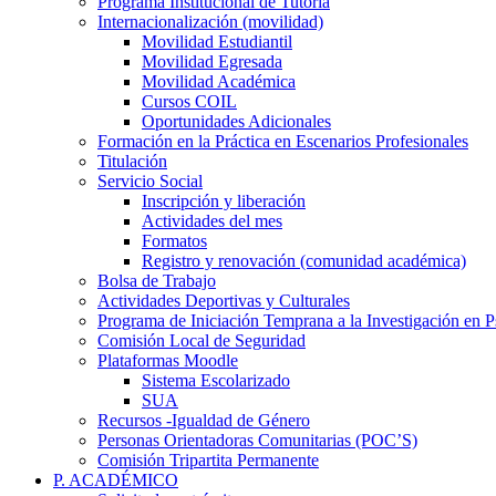
Programa Institucional de Tutoría
Internacionalización (movilidad)
Movilidad Estudiantil
Movilidad Egresada
Movilidad Académica
Cursos COIL
Oportunidades Adicionales
Formación en la Práctica en Escenarios Profesionales
Titulación
Servicio Social
Inscripción y liberación
Actividades del mes
Formatos
Registro y renovación (comunidad académica)
Bolsa de Trabajo
Actividades Deportivas y Culturales
Programa de Iniciación Temprana a la Investigación en P
Comisión Local de Seguridad
Plataformas Moodle
Sistema Escolarizado
SUA
Recursos -Igualdad de Género
Personas Orientadoras Comunitarias (POC’S)
Comisión Tripartita Permanente
P. ACADÉMICO