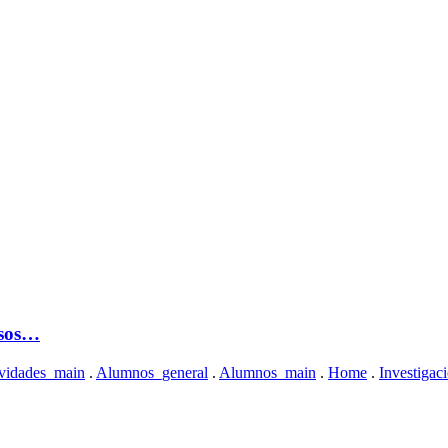
rsos…
vidades_main
.
Alumnos_general
.
Alumnos_main
.
Home
.
Investigac