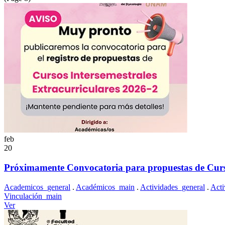
feb
20
Próximamente Convocatoria para propuestas de Cu
Academicos_general
.
Académicos_main
.
Actividades_general
.
Acti
Vinculación_main
Ver