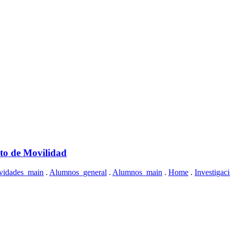
nto de Movilidad
vidades_main
.
Alumnos_general
.
Alumnos_main
.
Home
.
Investigac