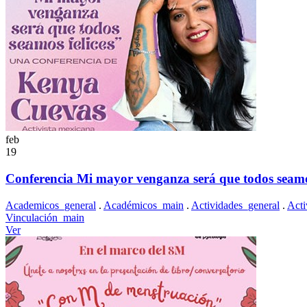
feb
19
Conferencia Mi mayor venganza será que todos seamos
Academicos_general
.
Académicos_main
.
Actividades_general
.
Acti
Vinculación_main
Ver