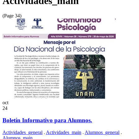
Actividades_main
(Page 34)
oct
24
Boletín Informativo para Alumnos.
Actividades_general
.
Actividades_main
.
Alumnos_general
.
Alumnos_main