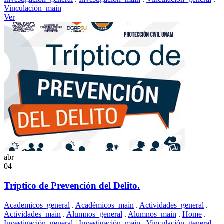
Vinculación_main
Ver
abr
04
Tríptico de Prevención del Delito.
Academicos_general
.
Académicos_main
.
Actividades_general
.
Actividades_main
.
Alumnos_general
.
Alumnos_main
.
Home
.
Investigación_general
.
Investigación_main
.
Vinculación_general
.