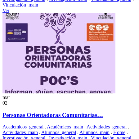
Vinculación_main
Ver
mar
02
Personas Orientadoras Comunitarias…
Academicos_general
.
Académicos_main
.
Actividades_general
.
Actividades_main
.
Alumnos_general
.
Alumnos_main
.
Home
.
Investigación_general
.
Investigación_main
.
Vinculación_general
.