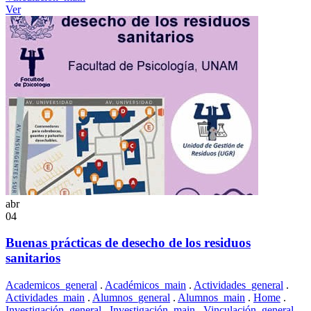
Ver
abr
04
Buenas prácticas de desecho de los residuos
sanitarios
Academicos_general
.
Académicos_main
.
Actividades_general
.
Actividades_main
.
Alumnos_general
.
Alumnos_main
.
Home
.
Investigación_general
.
Investigación_main
.
Vinculación_general
.