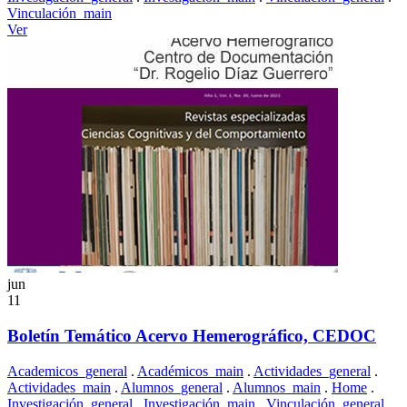
Vinculación_main
Ver
jun
11
Boletín Temático Acervo Hemerográfico, CEDOC
Academicos_general
.
Académicos_main
.
Actividades_general
.
Actividades_main
.
Alumnos_general
.
Alumnos_main
.
Home
.
Investigación_general
.
Investigación_main
.
Vinculación_general
.