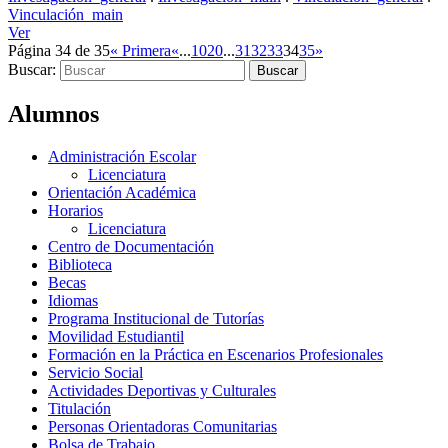
Vinculación_main
Ver
Página 34 de 35
« Primera
«
...
10
20
...
31
32
33
34
35
»
Buscar:
Alumnos
Administración Escolar
Licenciatura
Orientación Académica
Horarios
Licenciatura
Centro de Documentación
Biblioteca
Becas
Idiomas
Programa Institucional de Tutorías
Movilidad Estudiantil
Formación en la Práctica en Escenarios Profesionales
Servicio Social
Actividades Deportivas y Culturales
Titulación
Personas Orientadoras Comunitarias
Bolsa de Trabajo