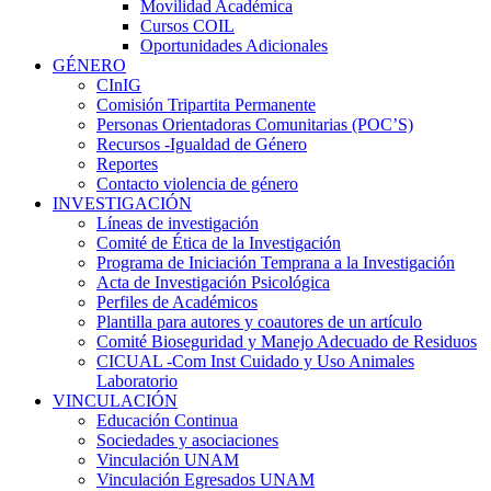
Movilidad Académica
Cursos COIL
Oportunidades Adicionales
GÉNERO
CInIG
Comisión Tripartita Permanente
Personas Orientadoras Comunitarias (POC’S)
Recursos -Igualdad de Género
Reportes
Contacto violencia de género
INVESTIGACIÓN
Líneas de investigación
Comité de Ética de la Investigación
Programa de Iniciación Temprana a la Investigación
Acta de Investigación Psicológica
Perfiles de Académicos
Plantilla para autores y coautores de un artículo
Comité Bioseguridad y Manejo Adecuado de Residuos
CICUAL -Com Inst Cuidado y Uso Animales
Laboratorio
VINCULACIÓN
Educación Continua
Sociedades y asociaciones
Vinculación UNAM
Vinculación Egresados UNAM