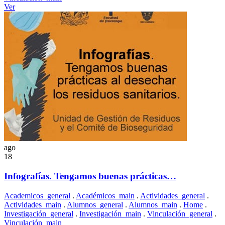
Ver
ago
18
Infografías. Tengamos buenas prácticas…
Academicos_general
.
Académicos_main
.
Actividades_general
.
Actividades_main
.
Alumnos_general
.
Alumnos_main
.
Home
.
Investigación_general
.
Investigación_main
.
Vinculación_general
.
Vinculación_main