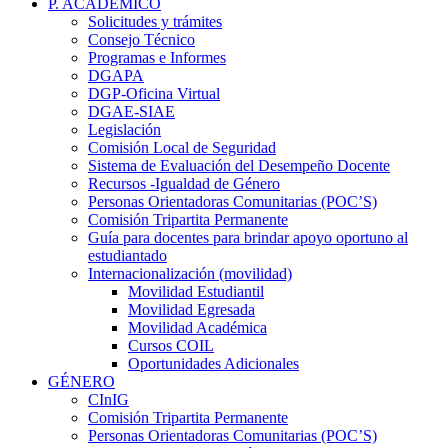
P. ACADÉMICO
Solicitudes y trámites
Consejo Técnico
Programas e Informes
DGAPA
DGP-Oficina Virtual
DGAE-SIAE
Legislación
Comisión Local de Seguridad
Sistema de Evaluación del Desempeño Docente
Recursos -Igualdad de Género
Personas Orientadoras Comunitarias (POC’S)
Comisión Tripartita Permanente
Guía para docentes para brindar apoyo oportuno al
estudiantado
Internacionalización (movilidad)
Movilidad Estudiantil
Movilidad Egresada
Movilidad Académica
Cursos COIL
Oportunidades Adicionales
GÉNERO
CInIG
Comisión Tripartita Permanente
Personas Orientadoras Comunitarias (POC’S)