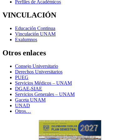
Perfiles de Académicos
VINCULACIÓN
Educación Continua
Vinculación UNAM
Exalumnos
Otros enlaces
Consejo Universitario
Derechos Universitarios
PUEG
Servicios Médicos – UNAM
DGAE-SIAE
Servicios Generales – UNAM
Gaceta UNAM
UNAD
Otros…