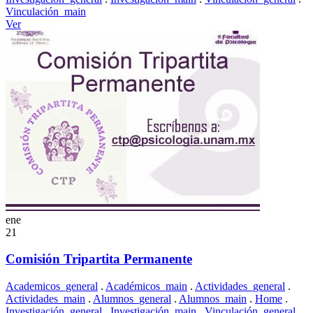
Vinculación_main
Ver
ene
21
Comisión Tripartita Permanente
Academicos_general
.
Académicos_main
.
Actividades_general
.
Actividades_main
.
Alumnos_general
.
Alumnos_main
.
Home
.
Investigación_general
.
Investigación_main
.
Vinculación_general
.