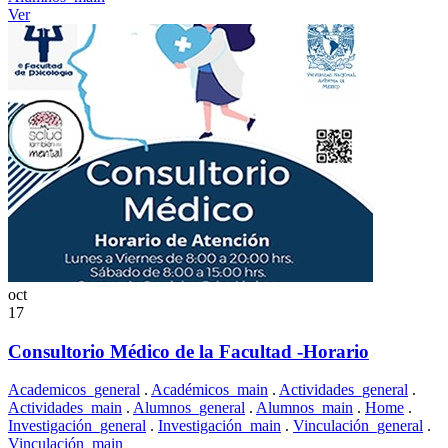
Ver
oct
17
Consultorio Médico de la Facultad -Horario
Academicos_general
.
Académicos_main
.
Actividades_general
.
Actividades_main
.
Alumnos_general
.
Alumnos_main
.
Home
.
Investigación_general
.
Investigación_main
.
Vinculación_general
.
Vinculación_main