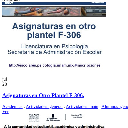
jul
28
Asignaturas en Otro Plantel F-306.
Academica
.
Actividades_general
.
Actividades_main
.
Alumnos_gene
Ver