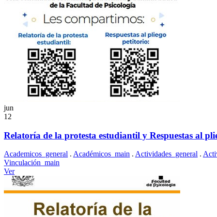
jun
12
Relatoría de la protesta estudiantil y Respuestas al pli
Academicos_general
.
Académicos_main
.
Actividades_general
.
Acti
Vinculación_main
Ver