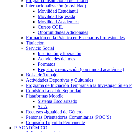
Programa Institucional de Tutoría
Internacionalización (movilidad)
Movilidad Estudiantil
Movilidad Egresada
Movilidad Académica
Cursos COIL
Oportunidades Adicionales
Formación en la Práctica en Escenarios Profesionales
Titulación
Servicio Social
Inscripción y liberación
Actividades del mes
Formatos
Registro y renovación (comunidad académica)
Bolsa de Trabajo
Actividades Deportivas y Culturales
Programa de Iniciación Temprana a la Investigación en P
Comisión Local de Seguridad
Plataformas Moodle
Sistema Escolarizado
SUA
Recursos -Igualdad de Género
Personas Orientadoras Comunitarias (POC’S)
Comisión Tripartita Permanente
P. ACADÉMICO