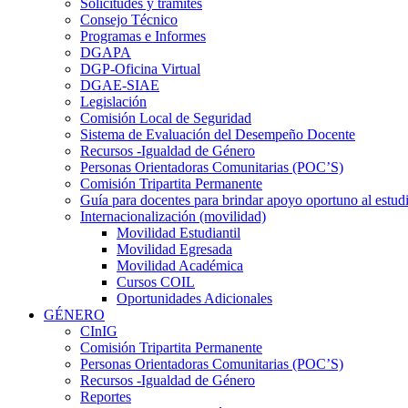
Solicitudes y trámites
Consejo Técnico
Programas e Informes
DGAPA
DGP-Oficina Virtual
DGAE-SIAE
Legislación
Comisión Local de Seguridad
Sistema de Evaluación del Desempeño Docente
Recursos -Igualdad de Género
Personas Orientadoras Comunitarias (POC’S)
Comisión Tripartita Permanente
Guía para docentes para brindar apoyo oportuno al estud
Internacionalización (movilidad)
Movilidad Estudiantil
Movilidad Egresada
Movilidad Académica
Cursos COIL
Oportunidades Adicionales
GÉNERO
CInIG
Comisión Tripartita Permanente
Personas Orientadoras Comunitarias (POC’S)
Recursos -Igualdad de Género
Reportes