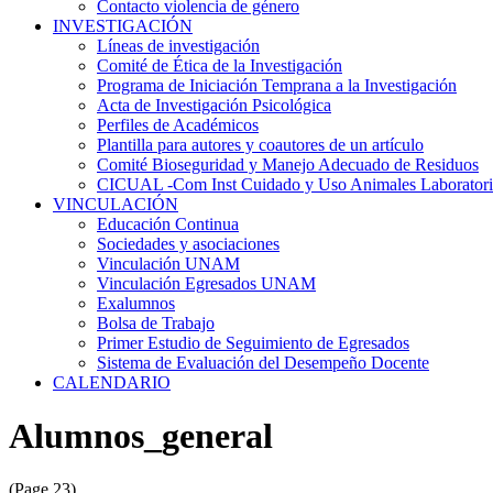
Contacto violencia de género
INVESTIGACIÓN
Líneas de investigación
Comité de Ética de la Investigación
Programa de Iniciación Temprana a la Investigación
Acta de Investigación Psicológica
Perfiles de Académicos
Plantilla para autores y coautores de un artículo
Comité Bioseguridad y Manejo Adecuado de Residuos
CICUAL -Com Inst Cuidado y Uso Animales Laborator
VINCULACIÓN
Educación Continua
Sociedades y asociaciones
Vinculación UNAM
Vinculación Egresados UNAM
Exalumnos
Bolsa de Trabajo
Primer Estudio de Seguimiento de Egresados
Sistema de Evaluación del Desempeño Docente
CALENDARIO
Alumnos_general
(Page 23)