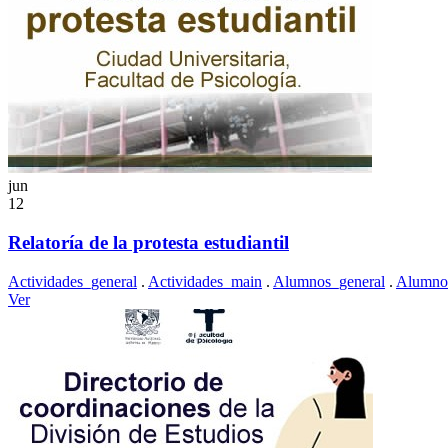
jun
12
Relatoría de la protesta estudiantil
Actividades_general
.
Actividades_main
.
Alumnos_general
.
Alumno
Ver