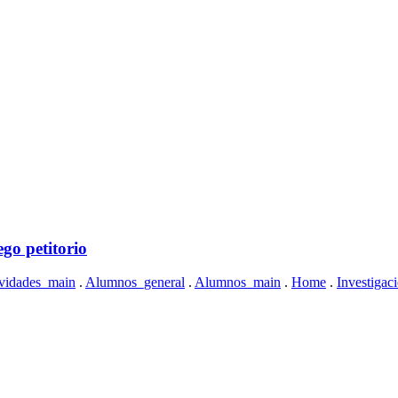
ego petitorio
vidades_main
.
Alumnos_general
.
Alumnos_main
.
Home
.
Investigac