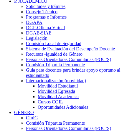
P. ACADÉMICO
Solicitudes y trámites
Consejo Técnico
Programas e Informes
DGAPA
DGP-Oficina Virtual
DGAE-SIAE
Legislación
Comisión Local de Seguridad
Sistema de Evaluación del Desempeño Docente
Recursos -Igualdad de Género
Personas Orientadoras Comunitarias (POC’S)
Comisión Tripartita Permanente
Guía para docentes para brindar apoyo oportuno al
estudiantado
Internacionalización (movilidad)
Movilidad Estudiantil
Movilidad Egresada
Movilidad Académica
Cursos COIL
Oportunidades Adicionales
GÉNERO
CInIG
Comisión Tripartita Permanente
Personas Orientadoras Comunitarias (POC’S)