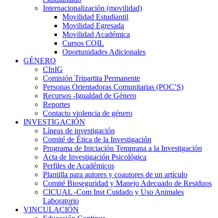
Internacionalización (movilidad)
Movilidad Estudiantil
Movilidad Egresada
Movilidad Académica
Cursos COIL
Oportunidades Adicionales
GÉNERO
CInIG
Comisión Tripartita Permanente
Personas Orientadoras Comunitarias (POC’S)
Recursos -Igualdad de Género
Reportes
Contacto violencia de género
INVESTIGACIÓN
Líneas de investigación
Comité de Ética de la Investigación
Programa de Iniciación Temprana a la Investigación
Acta de Investigación Psicológica
Perfiles de Académicos
Plantilla para autores y coautores de un artículo
Comité Bioseguridad y Manejo Adecuado de Residuos
CICUAL -Com Inst Cuidado y Uso Animales
Laboratorio
VINCULACIÓN