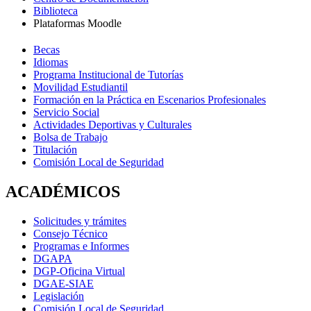
Biblioteca
Plataformas Moodle
Becas
Idiomas
Programa Institucional de Tutorías
Movilidad Estudiantil
Formación en la Práctica en Escenarios Profesionales
Servicio Social
Actividades Deportivas y Culturales
Bolsa de Trabajo
Titulación
Comisión Local de Seguridad
ACADÉMICOS
Solicitudes y trámites
Consejo Técnico
Programas e Informes
DGAPA
DGP-Oficina Virtual
DGAE-SIAE
Legislación
Comisión Local de Seguridad