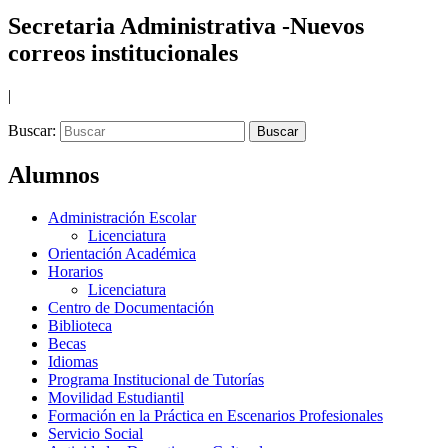
Secretaria Administrativa -Nuevos
correos institucionales
|
Buscar:
Alumnos
Administración Escolar
Licenciatura
Orientación Académica
Horarios
Licenciatura
Centro de Documentación
Biblioteca
Becas
Idiomas
Programa Institucional de Tutorías
Movilidad Estudiantil
Formación en la Práctica en Escenarios Profesionales
Servicio Social