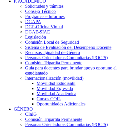
P. ACADÉMICO
Solicitudes y trámites
Consejo Técnico
Programas e Informes
DGAPA
DGP-Oficina Virtual
DGAE-SIAE
Legislación
Comisión Local de Seguridad
Sistema de Evaluación del Desempeño Docente
Recursos -Igualdad de Género
Personas Orientadoras Comunitarias (POC’S)
Comisión Tripartita Permanente
Guía para docentes para brindar apoyo oportuno al
estudiantado
Internacionalización (movilidad)
Movilidad Estudiantil
Movilidad Egresada
Movilidad Académica
Cursos COIL
Oportunidades Adicionales
GÉNERO
CInIG
Comisión Tripartita Permanente
Personas Orientadoras Comunitarias (POC’S)