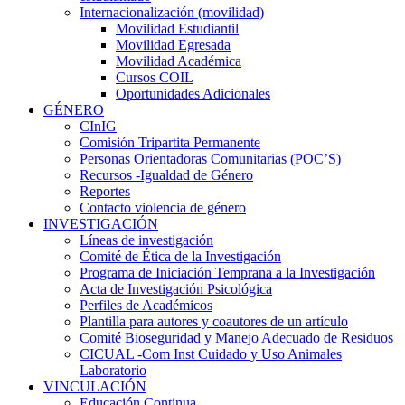
Internacionalización (movilidad)
Movilidad Estudiantil
Movilidad Egresada
Movilidad Académica
Cursos COIL
Oportunidades Adicionales
GÉNERO
CInIG
Comisión Tripartita Permanente
Personas Orientadoras Comunitarias (POC’S)
Recursos -Igualdad de Género
Reportes
Contacto violencia de género
INVESTIGACIÓN
Líneas de investigación
Comité de Ética de la Investigación
Programa de Iniciación Temprana a la Investigación
Acta de Investigación Psicológica
Perfiles de Académicos
Plantilla para autores y coautores de un artículo
Comité Bioseguridad y Manejo Adecuado de Residuos
CICUAL -Com Inst Cuidado y Uso Animales
Laboratorio
VINCULACIÓN
Educación Continua