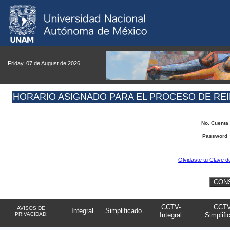
Friday, 07 de August de 2026.
HORARIO ASIGNADO PARA EL PROCESO DE REIN
No. Cuenta
Password
Olvidaste tu Clave d
CCTV-
CCTV
AVISOS DE
Integral
Simplificado
PRIVACIDAD:
Integral
Simplifi