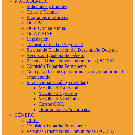
P. ACADÉMICO
Solicitudes y trámites
Consejo Técnico
Programas e Informes
DGAPA
DGP-Oficina Virtual
DGAE-SIAE
Legislación
Comisión Local de Seguridad
Sistema de Evaluación del Desempeño Docente
Recursos -Igualdad de Género
Personas Orientadoras Comunitarias (POC’S)
Comisión Tripartita Permanente
Guía para docentes para brindar apoyo oportuno al
estudiantado
Internacionalización (movilidad)
Movilidad Estudiantil
Movilidad Egresada
Movilidad Académica
Cursos COIL
Oportunidades Adicionales
GÉNERO
CInIG
Comisión Tripartita Permanente
Personas Orientadoras Comunitarias (POC’S)