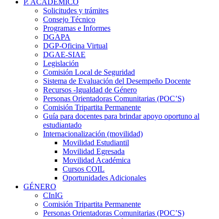
P. ACADÉMICO
Solicitudes y trámites
Consejo Técnico
Programas e Informes
DGAPA
DGP-Oficina Virtual
DGAE-SIAE
Legislación
Comisión Local de Seguridad
Sistema de Evaluación del Desempeño Docente
Recursos -Igualdad de Género
Personas Orientadoras Comunitarias (POC’S)
Comisión Tripartita Permanente
Guía para docentes para brindar apoyo oportuno al
estudiantado
Internacionalización (movilidad)
Movilidad Estudiantil
Movilidad Egresada
Movilidad Académica
Cursos COIL
Oportunidades Adicionales
GÉNERO
CInIG
Comisión Tripartita Permanente
Personas Orientadoras Comunitarias (POC’S)