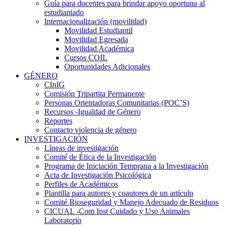
Guía para docentes para brindar apoyo oportuno al
estudiantado
Internacionalización (movilidad)
Movilidad Estudiantil
Movilidad Egresada
Movilidad Académica
Cursos COIL
Oportunidades Adicionales
GÉNERO
CInIG
Comisión Tripartita Permanente
Personas Orientadoras Comunitarias (POC’S)
Recursos -Igualdad de Género
Reportes
Contacto violencia de género
INVESTIGACIÓN
Líneas de investigación
Comité de Ética de la Investigación
Programa de Iniciación Temprana a la Investigación
Acta de Investigación Psicológica
Perfiles de Académicos
Plantilla para autores y coautores de un artículo
Comité Bioseguridad y Manejo Adecuado de Residuos
CICUAL -Com Inst Cuidado y Uso Animales
Laboratorio