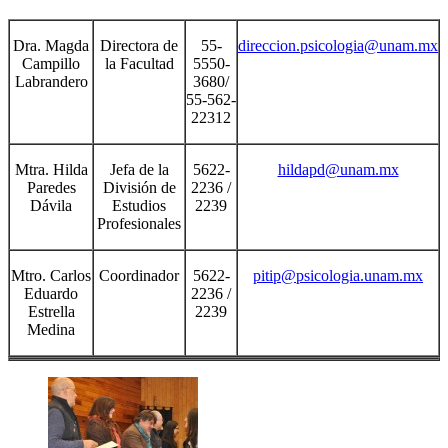
Dra. Magda
Directora de
55-
direccion.psicologia@unam.mx
Campillo
la Facultad
5550-
Labrandero
3680/
55-562-
22312
Mtra. Hilda
Jefa de la
5622-
hildapd@unam.mx
Paredes
División de
2236 /
Dávila
Estudios
2239
Profesionales
Mtro. Carlos
Coordinador
5622-
pitip@psicologia.unam.mx
Eduardo
2236 /
Estrella
2239
Medina