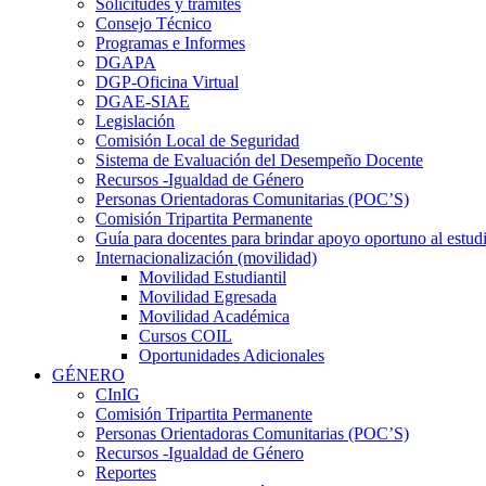
Solicitudes y trámites
Consejo Técnico
Programas e Informes
DGAPA
DGP-Oficina Virtual
DGAE-SIAE
Legislación
Comisión Local de Seguridad
Sistema de Evaluación del Desempeño Docente
Recursos -Igualdad de Género
Personas Orientadoras Comunitarias (POC’S)
Comisión Tripartita Permanente
Guía para docentes para brindar apoyo oportuno al estud
Internacionalización (movilidad)
Movilidad Estudiantil
Movilidad Egresada
Movilidad Académica
Cursos COIL
Oportunidades Adicionales
GÉNERO
CInIG
Comisión Tripartita Permanente
Personas Orientadoras Comunitarias (POC’S)
Recursos -Igualdad de Género
Reportes