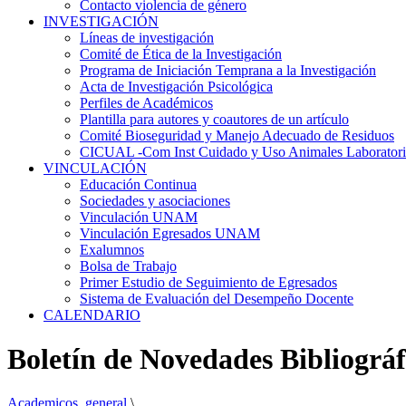
Contacto violencia de género
INVESTIGACIÓN
Líneas de investigación
Comité de Ética de la Investigación
Programa de Iniciación Temprana a la Investigación
Acta de Investigación Psicológica
Perfiles de Académicos
Plantilla para autores y coautores de un artículo
Comité Bioseguridad y Manejo Adecuado de Residuos
CICUAL -Com Inst Cuidado y Uso Animales Laborator
VINCULACIÓN
Educación Continua
Sociedades y asociaciones
Vinculación UNAM
Vinculación Egresados UNAM
Exalumnos
Bolsa de Trabajo
Primer Estudio de Seguimiento de Egresados
Sistema de Evaluación del Desempeño Docente
CALENDARIO
Boletín de Novedades Bibliográ
Academicos_general
\