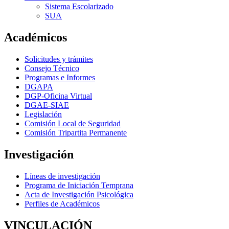
Sistema Escolarizado
SUA
Académicos
Solicitudes y trámites
Consejo Técnico
Programas e Informes
DGAPA
DGP-Oficina Virtual
DGAE-SIAE
Legislación
Comisión Local de Seguridad
Comisión Tripartita Permanente
Investigación
Líneas de investigación
Programa de Iniciación Temprana
Acta de Investigación Psicológica
Perfiles de Académicos
VINCULACIÓN