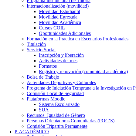
Programa Institucional de Tutoría
Internacionalización (movilidad)
Movilidad Estudiantil
Movilidad Egresada
Movilidad Académica
Cursos COIL
Oportunidades Adicionales
Formación en la Práctica en Escenarios Profesionales
Titulación
Servicio Social
Inscripción y liberación
Actividades del mes
Formatos
Registro y renovación (comunidad académica)
Bolsa de Trabajo
Actividades Deportivas y Culturales
Programa de Iniciación Temprana a la Investigación en P
Comisión Local de Seguridad
Plataformas Moodle
Sistema Escolarizado
SUA
Recursos -Igualdad de Género
Personas Orientadoras Comunitarias (POC’S)
Comisión Tripartita Permanente
P. ACADÉMICO