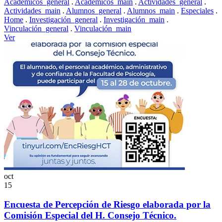
Academicos_general
.
Académicos_main
.
Actividades_general
.
Actividades_main
.
Alumnos_general
.
Alumnos_main
.
Especiales
.
Home
.
Investigación_general
.
Investigación_main
.
Vinculación_general
.
Vinculación_main
Ver
oct
15
Encuesta de Percepción de Riesgo elaborada por la
Comisión Especial del H. Consejo Técnico.