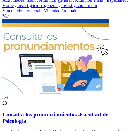
Actividades_main
.
Alumnos_general
.
Alumnos_main
.
Especiales
.
Home
.
Investigación_general
.
Investigación_main
.
Vinculación_general
.
Vinculación_main
Ver
oct
23
Consulta los pronunciamientos -Facultad de
Psicología