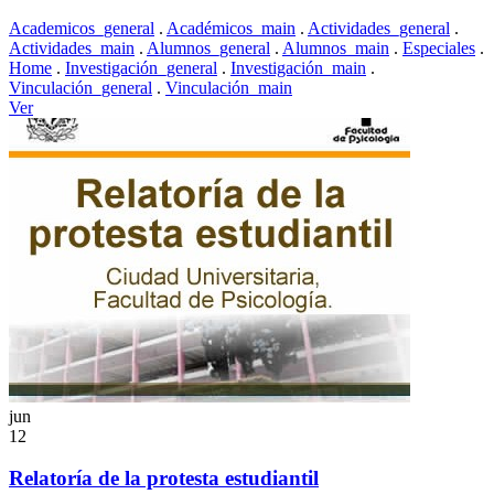
Academicos_general
.
Académicos_main
.
Actividades_general
.
Actividades_main
.
Alumnos_general
.
Alumnos_main
.
Especiales
.
Home
.
Investigación_general
.
Investigación_main
.
Vinculación_general
.
Vinculación_main
Ver
jun
12
Relatoría de la protesta estudiantil