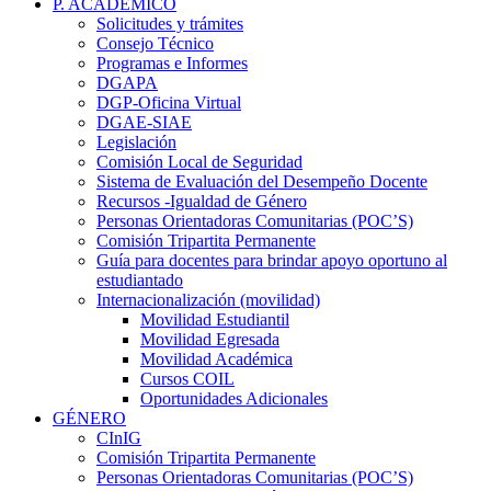
P. ACADÉMICO
Solicitudes y trámites
Consejo Técnico
Programas e Informes
DGAPA
DGP-Oficina Virtual
DGAE-SIAE
Legislación
Comisión Local de Seguridad
Sistema de Evaluación del Desempeño Docente
Recursos -Igualdad de Género
Personas Orientadoras Comunitarias (POC’S)
Comisión Tripartita Permanente
Guía para docentes para brindar apoyo oportuno al
estudiantado
Internacionalización (movilidad)
Movilidad Estudiantil
Movilidad Egresada
Movilidad Académica
Cursos COIL
Oportunidades Adicionales
GÉNERO
CInIG
Comisión Tripartita Permanente
Personas Orientadoras Comunitarias (POC’S)