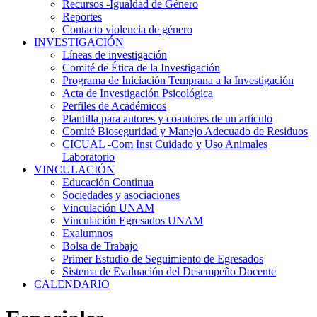
Recursos -Igualdad de Género
Reportes
Contacto violencia de género
INVESTIGACIÓN
Líneas de investigación
Comité de Ética de la Investigación
Programa de Iniciación Temprana a la Investigación
Acta de Investigación Psicológica
Perfiles de Académicos
Plantilla para autores y coautores de un artículo
Comité Bioseguridad y Manejo Adecuado de Residuos
CICUAL -Com Inst Cuidado y Uso Animales
Laboratorio
VINCULACIÓN
Educación Continua
Sociedades y asociaciones
Vinculación UNAM
Vinculación Egresados UNAM
Exalumnos
Bolsa de Trabajo
Primer Estudio de Seguimiento de Egresados
Sistema de Evaluación del Desempeño Docente
CALENDARIO