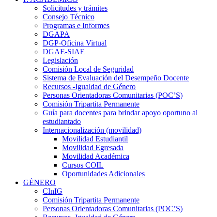
Solicitudes y trámites
Consejo Técnico
Programas e Informes
DGAPA
DGP-Oficina Virtual
DGAE-SIAE
Legislación
Comisión Local de Seguridad
Sistema de Evaluación del Desempeño Docente
Recursos -Igualdad de Género
Personas Orientadoras Comunitarias (POC’S)
Comisión Tripartita Permanente
Guía para docentes para brindar apoyo oportuno al
estudiantado
Internacionalización (movilidad)
Movilidad Estudiantil
Movilidad Egresada
Movilidad Académica
Cursos COIL
Oportunidades Adicionales
GÉNERO
CInIG
Comisión Tripartita Permanente
Personas Orientadoras Comunitarias (POC’S)