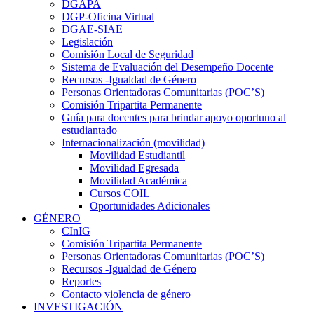
DGAPA
DGP-Oficina Virtual
DGAE-SIAE
Legislación
Comisión Local de Seguridad
Sistema de Evaluación del Desempeño Docente
Recursos -Igualdad de Género
Personas Orientadoras Comunitarias (POC’S)
Comisión Tripartita Permanente
Guía para docentes para brindar apoyo oportuno al
estudiantado
Internacionalización (movilidad)
Movilidad Estudiantil
Movilidad Egresada
Movilidad Académica
Cursos COIL
Oportunidades Adicionales
GÉNERO
CInIG
Comisión Tripartita Permanente
Personas Orientadoras Comunitarias (POC’S)
Recursos -Igualdad de Género
Reportes
Contacto violencia de género
INVESTIGACIÓN