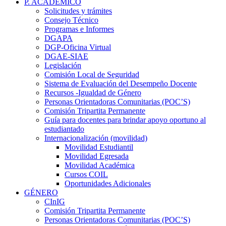
P. ACADÉMICO
Solicitudes y trámites
Consejo Técnico
Programas e Informes
DGAPA
DGP-Oficina Virtual
DGAE-SIAE
Legislación
Comisión Local de Seguridad
Sistema de Evaluación del Desempeño Docente
Recursos -Igualdad de Género
Personas Orientadoras Comunitarias (POC’S)
Comisión Tripartita Permanente
Guía para docentes para brindar apoyo oportuno al
estudiantado
Internacionalización (movilidad)
Movilidad Estudiantil
Movilidad Egresada
Movilidad Académica
Cursos COIL
Oportunidades Adicionales
GÉNERO
CInIG
Comisión Tripartita Permanente
Personas Orientadoras Comunitarias (POC’S)