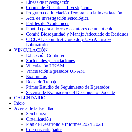
Líneas de investigación
Comité de Ética de la Investigación
Programa de Iniciación Temprana a la Investigación
Acta de Investigación Psicológica
Perfiles de Académicos
Plantilla para autores y coautores de un artículo
Comité Bioseguridad y Manejo Adecuado de Residuos
CICUAL -Com Inst Cuidado y Uso Animales
Laboratorio
VINCULACIÓN
Educación Continua
Sociedades y asociaciones
Vinculación UNAM
Vinculación Egresados UNAM
Exalumnos
Bolsa de Trabajo
Primer Estudio de Seguimiento de Egresados
Sistema de Evaluación del Desempeño Docente
CALENDARIO
Inicio
Acerca de la Facultad
Semblanza
Organización
Plan de Desarrollo e Informes 2024-2028
Cuerpos colegiados