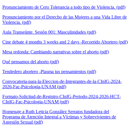
Pronunciamiento de Cero Tolerancia a todo tipo de Violencia.
(pdf)
Pronunciamiento por el Derecho de las Mujeres a una Vida Libre de
Violencia.
(pdf)
Aula Transeúnte. Sesión 001: Masculinidades
(pdf)
Cine debate 4 months 3 weeks and 2 days -Recorrido Abortero
(pdf)
Mesa redonda: Cambiando narrativas sobre el aborto
(pdf)
Qué pensamos del aborto
(pdf)
Tendedero abortero -Plasma tus pensamientos
(pdf)
Convocatoria-para-la-Eleccion-de-Integrantes-de-la-CInIG-2024-
2026-Fac-Psicologia-UNAM
(pdf)
Formato-Solicitud-de-Registro-CInIG-Periodo-2024-2026-HCT-
CInIG-Fac-Psicologia-UNAM
(pdf)
Homenaje a Ruth Leticia González Serratos fundadora del
Programa de Atención Integral a Víctimas y Sobrevivientes de
Agresión Sexual
(pdf)