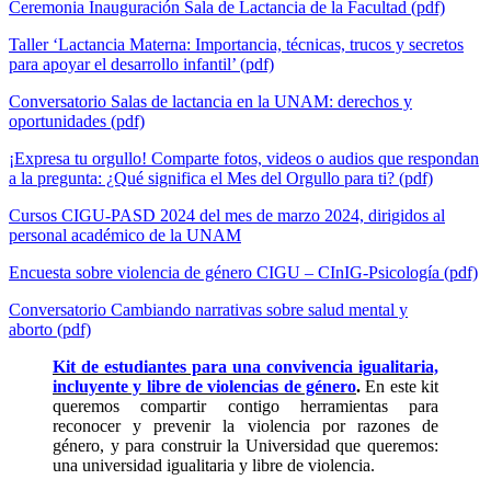
Ceremonia Inauguración Sala de Lactancia de la Facultad
(pdf)
Taller ‘Lactancia Materna: Importancia, técnicas, trucos y secretos
para apoyar el desarrollo infantil’
(pdf)
Conversatorio Salas de lactancia en la UNAM: derechos y
oportunidades
(pdf)
¡Expresa tu orgullo! Comparte fotos, videos o audios que respondan
a la pregunta: ¿Qué significa el Mes del Orgullo para ti?
(pdf)
Cursos CIGU-PASD 2024 del mes de marzo 2024, dirigidos al
personal académico de la UNAM
Encuesta sobre violencia de género CIGU – CInIG-Psicología
(pdf)
Conversatorio Cambiando narrativas sobre salud mental y
aborto
(pdf)
Kit de estudiantes para una convivencia igualitaria,
incluyente y libre de violencias de género
.
En este kit
queremos compartir contigo herramientas para
reconocer y prevenir la violencia por razones de
género, y para construir la Universidad que queremos:
una universidad igualitaria y libre de violencia.