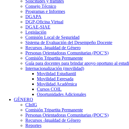
Solicitudes y trámites
Consejo Técnico
Programas e Informes
DGAPA
DGP-Oficina Virtual
DGAE-SIAE
Legislación
Comisión Local de Seguridad
Sistema de Evaluación del Desempeño Docente
Recursos -Igualdad de Género
Personas Orientadoras Comunitarias (POC’S)
Comisión Tripartita Permanente
Guía para docentes para brindar apoyo oportuno al estud
Internacionalización (movilidad)
Movilidad Estudiantil
Movilidad Egresada
Movilidad Académica
Cursos COIL
Oportunidades Adicionales
GÉNERO
CInIG
Comisión Tripartita Permanente
Personas Orientadoras Comunitarias (POC’S)
Recursos -Igualdad de Género
Reportes