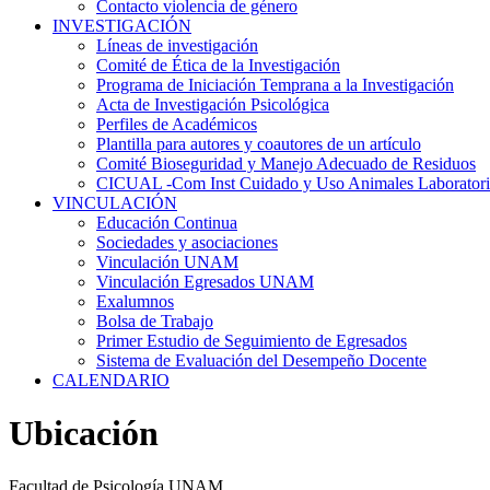
Contacto violencia de género
INVESTIGACIÓN
Líneas de investigación
Comité de Ética de la Investigación
Programa de Iniciación Temprana a la Investigación
Acta de Investigación Psicológica
Perfiles de Académicos
Plantilla para autores y coautores de un artículo
Comité Bioseguridad y Manejo Adecuado de Residuos
CICUAL -Com Inst Cuidado y Uso Animales Laborator
VINCULACIÓN
Educación Continua
Sociedades y asociaciones
Vinculación UNAM
Vinculación Egresados UNAM
Exalumnos
Bolsa de Trabajo
Primer Estudio de Seguimiento de Egresados
Sistema de Evaluación del Desempeño Docente
CALENDARIO
Ubicación
Facultad de Psicología UNAM