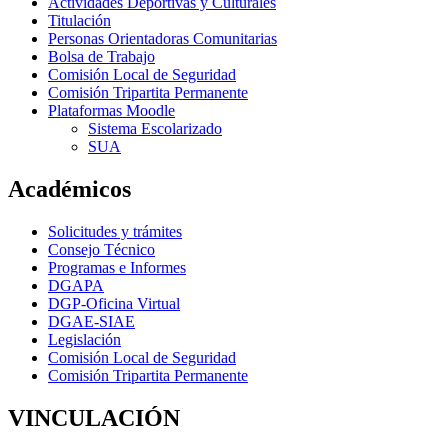
Actividades Deportivas y Culturales
Titulación
Personas Orientadoras Comunitarias
Bolsa de Trabajo
Comisión Local de Seguridad
Comisión Tripartita Permanente
Plataformas Moodle
Sistema Escolarizado
SUA
Académicos
Solicitudes y trámites
Consejo Técnico
Programas e Informes
DGAPA
DGP-Oficina Virtual
DGAE-SIAE
Legislación
Comisión Local de Seguridad
Comisión Tripartita Permanente
VINCULACIÓN