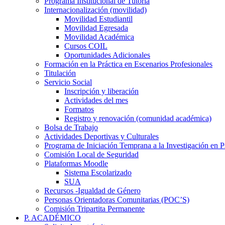
Programa Institucional de Tutoría
Internacionalización (movilidad)
Movilidad Estudiantil
Movilidad Egresada
Movilidad Académica
Cursos COIL
Oportunidades Adicionales
Formación en la Práctica en Escenarios Profesionales
Titulación
Servicio Social
Inscripción y liberación
Actividades del mes
Formatos
Registro y renovación (comunidad académica)
Bolsa de Trabajo
Actividades Deportivas y Culturales
Programa de Iniciación Temprana a la Investigación en P
Comisión Local de Seguridad
Plataformas Moodle
Sistema Escolarizado
SUA
Recursos -Igualdad de Género
Personas Orientadoras Comunitarias (POC’S)
Comisión Tripartita Permanente
P. ACADÉMICO